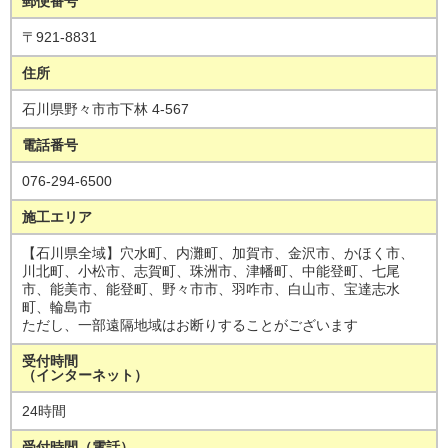
郵便番号
〒921-8831
住所
石川県野々市市下林 4-567
電話番号
076-294-6500
施工エリア
【石川県全域】穴水町、内灘町、加賀市、金沢市、かほく市、
川北町、小松市、志賀町、珠洲市、津幡町、中能登町、七尾
市、能美市、能登町、野々市市、羽咋市、白山市、宝達志水
町、輪島市
ただし、一部遠隔地域はお断りすることがございます
受付時間
（インターネット）
24時間
受付時間（電話）